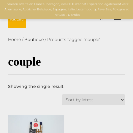
Livraison offerte en France (hexagon) dès 60 € d'achat Expédition également vers:
Allemagne, Autriche, Belgique, Espagne, Italie, Luxembourg, Pays-Bas, Pologne et
0
Portugal.
Dismiss
TOGGL
Home
/
Boutique
/ Products tagged “couple”
couple
Showing the single result