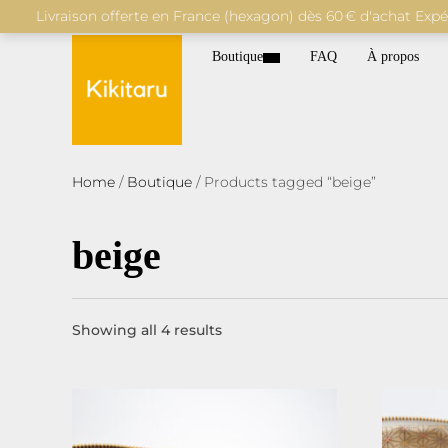
Livraison offerte en France (hexagon) dès 60 € d'achat Exp
Boutique
FAQ
À propos
Home
/
Boutique
/ Products tagged “beige”
beige
Sorted
Showing all 4 results
by
latest