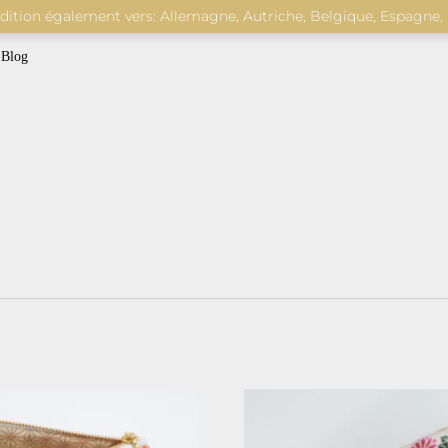
édition également vers: Allemagne, Autriche, Belgique, Espagne,
Blog