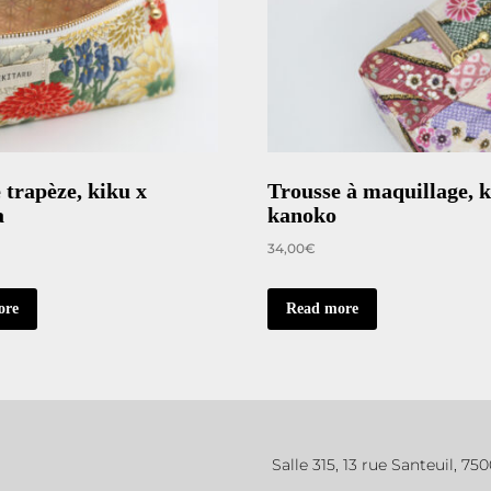
Quick view
Quick view
 trapèze, kiku x
Trousse à maquillage, k
a
kanoko
34,00
€
ore
Read more
Salle 315, 13 rue Santeuil, 75