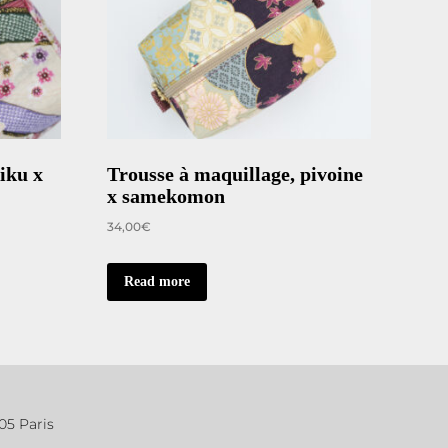
Quick view
iku x
Trousse à maquillage, pivoine
x samekomon
34,00
€
Read more
005 Paris