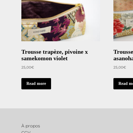
Quick view
Trousse trapèze, pivoine x
Trousse
samekomon violet
asanoh
25,00
€
25,00
€
Read more
Read m
À propos
CGV