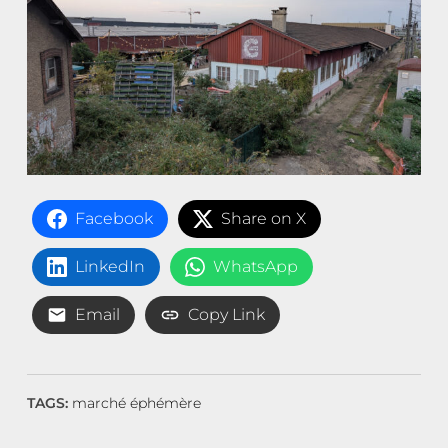
Facebook
Share on X
LinkedIn
WhatsApp
Email
Copy Link
TAGS:
marché éphémère