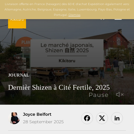
Livraison offerte en France (hexagon) dès 60 € d'achat Expédition également vers:
Allemagne, Autriche, Belgique, Espagne, Italie, Luxembourg, Pays-Bas, Pologne et
0
Portugal.
Dismiss
TOGGL
JOURNAL
Dernièr Shizen à Cité Fertile, 2025
Pause
Joyce Belfort
28 September 2025